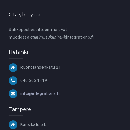
Ota yhteyttä
Sähköpostiosoitteemme ovat
muodossa
etunimi.sukunimi
@integrations.fi
Helsinki
Ruoholahdenkatu 21
040 505 1419
info@integrations.fi
Tampere
Kansikatu 5 b